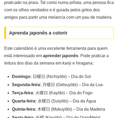
praticado na praia. Tal como numa piñata, uma pessoa fica
com os olhos vendados e é guiada pelos gritos dos
amigos para partir uma melancia com um pau de madeira.
Aprenda japonês a colorir
Este calendário é uma excelente ferramenta para quem
está interessado em
aprender japonês
. Pode praticar a
leitura dos dias da semana em kanji e hiragana:
Domingo:
日曜日 (Nichiyōbi) – Dia do Sol
Segunda-feira:
月曜日 (Getsuyōbi) – Dia da Lua
Terça-feira:
火曜日 (Kayōbi) – Dia do Fogo
Quarta-feira:
水曜日 (Suiyōbi) – Dia da Água
Quinta-feira:
木曜日 (Mokuyōbi) – Dia da Madeira
Sexta-feira:
金曜 (Kinyōbi) – Dia do Ouro/Metal