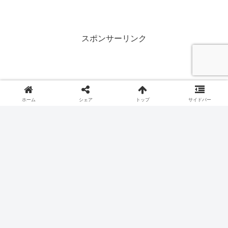
Estrelas) japonês. Conheça a lenda de
Orihime e Hikoboshi enquanto pratica
vocabulário japonês. Ideal para
estudantes e fãs da cultura japonesa!
スポンサーリンク
ホーム
シェア
トップ
サイドバー