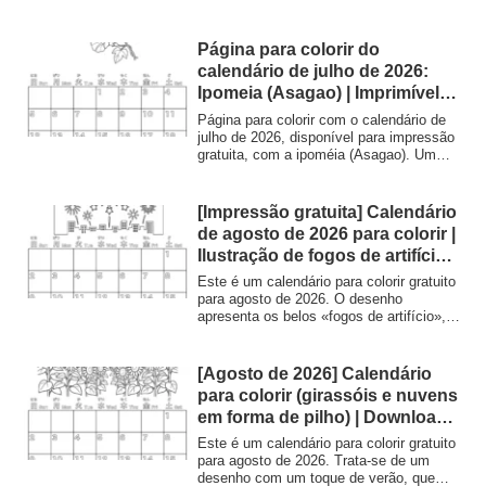
Página para colorir do
calendário de julho de 2026:
Ipomeia (Asagao) | Imprimível
gratuito sobre a cultura
Página para colorir com o calendário de
japonesa
julho de 2026, disponível para impressão
gratuita, com a ipoméia (Asagao). Um
excelente recurso para aprender sobre a
cultura e o vocabulário japoneses
enquanto se diverte a colorir. Ideal para
[Impressão gratuita] Calendário
crianças, estudantes de línguas e idosos.
de agosto de 2026 para colorir |
Ilustração de fogos de artifício
para alegrar o verão – Planet
Este é um calendário para colorir gratuito
Coloring
para agosto de 2026. O desenho
apresenta os belos «fogos de artifício»,
um símbolo do verão, e a paisagem
urbana noturna. Pode ser impresso em
formato A4. Utilize-o para os trabalhos de
[Agosto de 2026] Calendário
casa das crianças durante as férias de
para colorir (girassóis e nuvens
verão ou para atividades recreativas em
em forma de pilho) | Download e
lares de idosos.
impressão gratuitos | Minna no
Este é um calendário para colorir gratuito
Nurie Planet
para agosto de 2026. Trata-se de um
desenho com um toque de verão, que