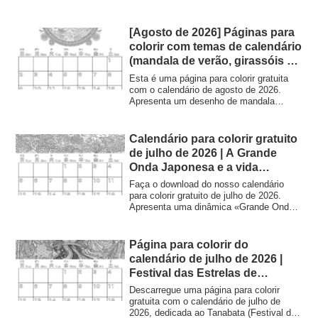
retrata um campo de girassóis em plena
floração e nuvens cumulonimbus
dinâmicas que se estendem pelo céu
[Agosto de 2026] Páginas para
azul. Pode ser impresso gratuitamente
colorir com temas de calendário
para utilização em atividades educativas
(mandala de verão, girassóis e
para crianças, recreação em lares de
fogos de artifício) | Imprimíveis
idosos, exercícios cerebrais em
Esta é uma página para colorir gratuita
instituições ou como livro de colorir para
e downloads gratuitos |
com o calendário de agosto de 2026.
adultos.
Apresenta um desenho de mandala
Coloring Planet
bonito e detalhado, inspirado no verão
japonês, incluindo girassóis, o sol, o mar,
fogos de artifício e sinos de vento. É
Calendário para colorir gratuito
perfeita para as férias de verão das
de julho de 2026 | A Grande
crianças, para exercícios mentais para
Onda Japonesa e a vida
idosos e para adultos que gostam de
marinha | Conheça a cultura
colorir, seja como atividade de
Faça o download do nosso calendário
reabilitação ou como passatempo.
japonesa
para colorir gratuito de julho de 2026.
Download gratuito para impressão em
Apresenta uma dinâmica «Grande Onda»
formato A4.
inspirada no Ukiyo-e e diversas criaturas
marinhas. Perfeito para crianças, adultos
e todos os interessados na cultura
Página para colorir do
japonesa e na aprendizagem da língua.
calendário de julho de 2026 |
Festival das Estrelas de
Tanabata e Cultura Japonesa
Descarregue uma página para colorir
gratuita com o calendário de julho de
2026, dedicada ao Tanabata (Festival das