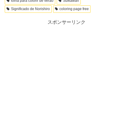
folha para colorir de verão
Suikawari
Significado de Norishiro
coloring page free
スポンサーリンク