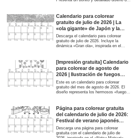
gratuitas | Coloring Planet
mandala inspirado en el verano japonés,
con girasoles, el sol, el mar, fuegos
artificiales y campanas de viento. Es
Calendario para colorear
ideal para las vacaciones de verano de
gratuito de julio de 2026 | La
los niños, como ejercicio mental para
«ola gigante» de Japón y la
personas mayores y como actividad de
fauna marina | Descubre la
colorear para adultos, ya sea como
Descarga el calendario para colorear
terapia de rehabilitación o como
cultura japonesa
gratuito de julio de 2026. Incluye la
pasatiempo. Descarga gratuita para
dinámica «Gran ola», inspirada en el
imprimir en formato A4.
ukiyo-e, y una gran variedad de criaturas
marinas. Es ideal tanto para niños como
para adultos, así como para quienes
[Impresión gratuita] Calendario
estén interesados en la cultura japonesa
para colorear de agosto de
y el aprendizaje del idioma.
2026 | Ilustración de fuegos
artificiales que dan color al
Este es un calendario para colorear
verano – Colorear Planet
gratuito del mes de agosto de 2026. El
diseño representa los hermosos «fuegos
artificiales», un elemento típico del
verano, junto con el paisaje urbano
nocturno. Se puede imprimir en formato
Página para colorear gratuita
A4. No dude en utilizarlo para los deberes
del calendario de julio de 2026:
de verano de los niños o como actividad
Festival de verano japonés
recreativa en centros de mayores.
(Natsu Matsuri)
Descarga una página para colorear
gratuita con el calendario de julio de
2026, inspirada en el «Natsu Matsuri»