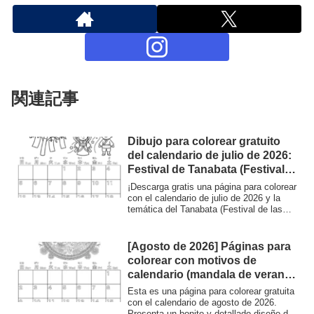
関連記事
Dibujo para colorear gratuito
del calendario de julio de 2026:
Festival de Tanabata (Festival
de las Estrellas) | Descubre la
¡Descarga gratis una página para colorear
cultura japonesa
con el calendario de julio de 2026 y la
temática del Tanabata (Festival de las
Estrellas)! Colorea a Orihime, Hikoboshi y
la Vía Láctea. Perfecto para aprender
sobre la cultura japonesa. El calendario
[Agosto de 2026] Páginas para
incluye la lectura en hiragana de los días
colorear con motivos de
de la semana. Un recurso educativo ideal
calendario (mandala de verano,
tanto para niños como para adultos.
girasoles y fuegos artificiales) |
Esta es una página para colorear gratuita
Imprimibles y descargas
con el calendario de agosto de 2026.
Presenta un bonito y detallado diseño de