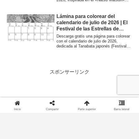
(festival de verano japonés). En ella
aparecen niños vestidos con yukata,
puestos de comida como el de algodón
Lámina para colorear del
de azúcar y fuegos artificiales. Es ideal
calendario de julio de 2026 | El
para los estudiantes que están
Festival de las Estrellas de
aprendiendo la cultura y el vocabulario
Tanabata y la cultura japonesa
japoneses.
Descarga gratis una página para colorear
con el calendario de julio de 2026,
dedicada al Tanabata japonés (Festival
de las Estrellas). Descubre la leyenda de
Orihime y Hikoboshi mientras practicas
vocabulario japonés. ¡Ideal para
estudiantes y aficionados a la cultura
japonesa!
スポンサーリンク
Inicio
Compartir
Parte superior
Barra lateral