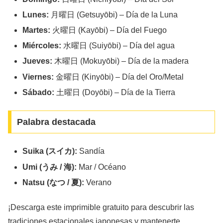
Lunes:
月曜日 (Getsuyōbi) – Día de la Luna
Martes:
火曜日 (Kayōbi) – Día del Fuego
Miércoles:
水曜日 (Suiyōbi) – Día del agua
Jueves:
木曜日 (Mokuyōbi) – Día de la madera
Viernes:
金曜日 (Kinyōbi) – Día del Oro/Metal
Sábado:
土曜日 (Doyōbi) – Día de la Tierra
Palabra destacada
Suika (スイカ):
Sandía
Umi (うみ / 海):
Mar / Océano
Natsu (なつ / 夏):
Verano
¡Descarga este imprimible gratuito para descubrir las
tradiciones estacionales japonesas y mantenerte