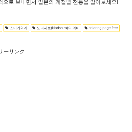
계적으로 보내면서 일본의 계절별 전통을 알아보세요!
화
스이카와리
노리시로(Norishiro)의 의미
coloring page free
サーリンク