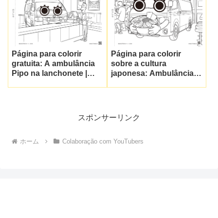
Página para colorir
Página para colorir
gratuita: A ambulância
sobre a cultura
Pipo na lanchonete |
japonesa: Ambulância
JAIJAI TV
fofa e loja de ramen |
JAIJAI TV
スポンサーリンク
ホーム
Colaboração com YouTubers