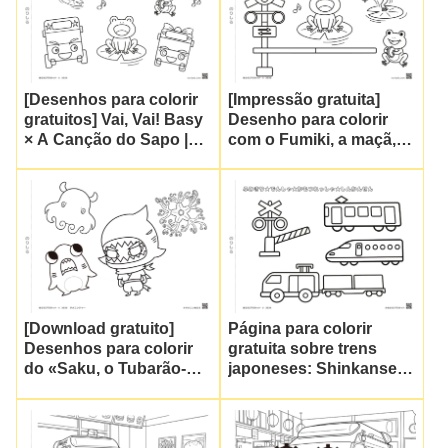
[Desenhos para colorir
[Impressão gratuita]
gratuitos] Vai, Vai! Basy
Desenho para colorir
× A Canção do Sapo |
com o Fumiki, a maçã, e
Imprima os desenhos
o coro de sapos!
para colorir da
Ilustrações divertidas
colaboração! – Planeta
para crianças e idosos
dos Desenhos para
durante a estação das
Colorir
chuvas | Planet Colore
[Download gratuito]
Página para colorir
Desenhos para colorir
gratuita sobre trens
do «Saku, o Tubarão-
japoneses: Shinkansen
Ninja» do Shark Ninja
e Fumikiri | Fumikiriri
para imprimir | Minna no
Nurie Planet