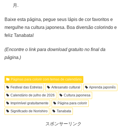
月.
Baixe esta página, pegue seus lápis de cor favoritos e
mergulhe na cultura japonesa. Boa diversão colorindo e
feliz Tanabata!
(Encontre o link para download gratuito no final da
página.)
Páginas para colorir com temas de calendário
Festival das Estrelas
Artesanato cultural
Aprenda japonês
Calendário de julho de 2026
Cultura japonesa
Imprimível gratuitamente
Página para colorir
Significado de Norishiro
Tanabata
スポンサーリンク