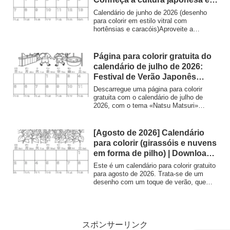
“estação das chuvas” | Nuripla
Calendário de junho de 2026 (desenho
Planet
para colorir em estilo vitral com
hortênsias e caracóis)Aproveite a
estação chuvosa...
Página para colorir gratuita do
calendário de julho de 2026:
Festival de Verão Japonês
(Natsu Matsuri)
Descarregue uma página para colorir
gratuita com o calendário de julho de
2026, com o tema «Natsu Matsuri»
(Festival de Verão japonês). Apresenta
crianças vestidas com yukata, barracas
de comida como as de algodão doce e
[Agosto de 2026] Calendário
fogos de artifício. Ideal para alunos que
para colorir (girassóis e nuvens
estão a aprender sobre a cultura e o
em forma de pilho) | Download e
vocabulário japoneses.
impressão gratuitos | Minna no
Este é um calendário para colorir gratuito
Nurie Planet
para agosto de 2026. Trata-se de um
desenho com um toque de verão, que
retrata um campo de girassóis em plena
floração e nuvens cumulonimbus
dinâmicas que se estendem pelo céu
azul. Pode ser impresso gratuitamente
para utilização em atividades educativas
スポンサーリンク