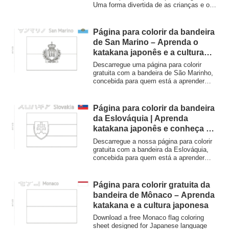
Uma forma divertida de as crianças e os
alunos aprenderem sobre o mundo
enquanto praticam o katakana japonês.
Descarregue materiais educativos de alta
Página para colorir da bandeira
qualidade para ensino em casa ou para
de San Marino – Aprenda o
utilização em sala de aula.
katakana japonês e a cultura
japonesa
Descarregue uma página para colorir
gratuita com a bandeira de São Marinho,
concebida para quem está a aprender
japonês. Pratique o katakana «サンマリ
ノ» e o inglês em simultâneo. Ideal para
crianças, estudantes e fãs da cultura
Página para colorir da bandeira
japonesa.
da Eslováquia | Aprenda
katakana japonês e conheça a
cultura japonesa
Descarregue a nossa página para colorir
gratuita com a bandeira da Eslováquia,
concebida para quem está a aprender
japonês. Inclui a palavra «Eslováquia»
em katakana e em inglês. É ideal para
alunos interessados na cultura, na
Página para colorir gratuita da
linguística e na geografia japonesas.
bandeira de Mônaco – Aprenda
Imprima e comece a aprender hoje
katakana e a cultura japonesa
mesmo!
Download a free Monaco flag coloring
sheet designed for Japanese language