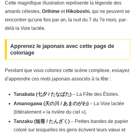
Cette magnifique illustration représente la légende des
amants célestes,
Orihime
et
Hikoboshi
, qui ne peuvent se
rencontrer qu'une fois par an, la nuit du 7 du 7e mois, par-
delà la Voie lactée.
Apprenez le japonais avec cette page de
coloriage
Pendant que vous coloriez cette scène complexe, essayez
d'apprendre ces mots japonais associés à la fête :
Tanabata (七夕 / たなばた)
– La Fête des Étoiles.
Amanogawa (天の川 / あまのがわ)
– La Voie lactée
(littéralement « la rivière du ciel »).
Tanzaku (短冊 / たんざく)
– Petites bandes de papier
coloré sur lesquelles les gens écrivent leurs vœux et