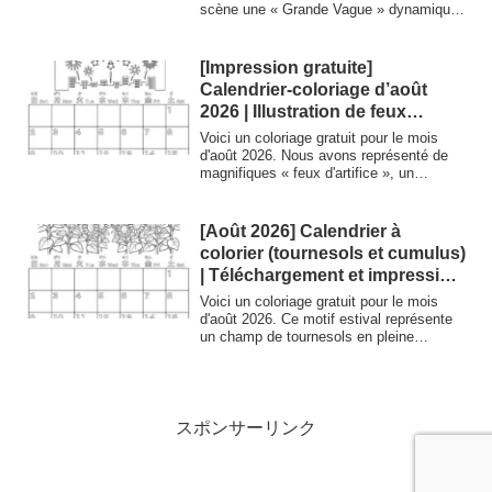
scène une « Grande Vague » dynamique
inspirée de l'ukiyo-e ainsi que diverses
créatures marines. Idéal pour les enfants,
les adultes et tous ceux qui s'intéressent
[Impression gratuite]
à la culture japonaise et à l'apprentissage
Calendrier-coloriage d’août
de la langue.
2026 | Illustration de feux
d’artifice pour égayer l’été –
Voici un coloriage gratuit pour le mois
Coloriage Planet
d'août 2026. Nous avons représenté de
magnifiques « feux d'artifice », un
incontournable de l'été, ainsi que les rues
illuminées la nuit. Imprimable au format
A4. N'hésitez pas à l'utiliser pour les
[Août 2026] Calendrier à
devoirs d'été des enfants ou pour des
colorier (tournesols et cumulus)
activités récréatives dans les
| Téléchargement et impression
établissements pour personnes âgées.
gratuits | Minna no Nurie Planet
Voici un coloriage gratuit pour le mois
d'août 2026. Ce motif estival représente
un champ de tournesols en pleine
floraison et de spectaculaires nuages en
forme de tête de moine qui s'étendent
dans le ciel bleu. Vous pouvez l'imprimer
gratuitement pour l'utiliser comme activité
éducative pour les enfants, comme
スポンサーリンク
activité récréative dans le cadre de soins
aux personnes âgées ou d'exercices de
stimulation cérébrale en établissement,