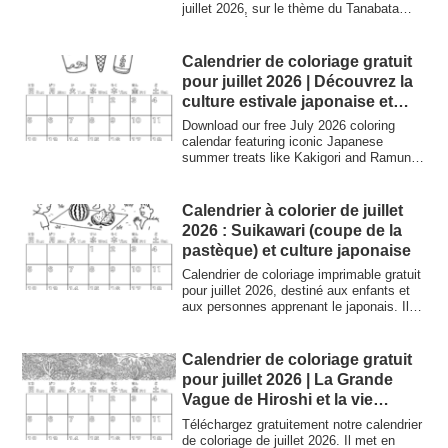
juillet 2026, sur le thème du Tanabata
(Fête des Étoiles) ! Coloriez Orihime,
Hikoboshi et la Voie lactée. Idéal pour
découvrir la culture japonaise. Le
Calendrier de coloriage gratuit
calendrier comprend la lecture en
pour juillet 2026 | Découvrez la
hiragana des jours de la semaine. Une
culture estivale japonaise et
excellente ressource pédagogique pour
son vocabulaire
les enfants et les adultes.
Download our free July 2026 coloring
calendar featuring iconic Japanese
summer treats like Kakigori and Ramune.
A fun way to learn Japanese vocabulary
and culture while coloring. Perfect for
kids, students, and Japan enthusiasts.
Calendrier à colorier de juillet
2026 : Suikawari (coupe de la
pastèque) et culture japonaise
Calendrier de coloriage imprimable gratuit
pour juillet 2026, destiné aux enfants et
aux personnes apprenant le japonais. Il
met en scène le « Suikawari » (coupe de
pastèque), une activité de plage très
populaire au Japon. Entraînez-vous à
Calendrier de coloriage gratuit
écrire les hiragana et les kanji tout en
pour juillet 2026 | La Grande
coloriant !
Vague de Hiroshi et la vie
marine | Découvrez la culture
Téléchargez gratuitement notre calendrier
japonaise
de coloriage de juillet 2026. Il met en