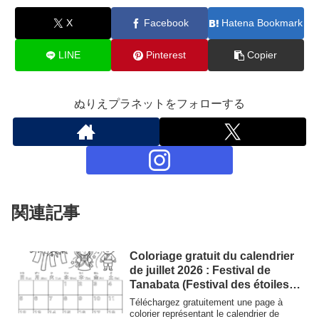
X
Facebook
Hatena Bookmark
LINE
Pinterest
Copier
ぬりえプラネットをフォローする
関連記事
Coloriage gratuit du calendrier
de juillet 2026 : Festival de
Tanabata (Festival des étoiles) |
Découvrez la culture japonaise
Téléchargez gratuitement une page à
colorier représentant le calendrier de