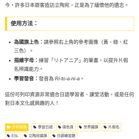
今，許多日本遊客造訪立陶宛，正是為了緬懷他的遺志。
使用方法：
為國旗上色：
請參照右上角的參考圖像（黃、綠、紅
三色）。
描繪字母：
練習「リトアニア」的筆畫，以提升片假
名辨識能力。
學習發音：
發音為
Ri-to-a-ni-a
。
這份可列印資源非常適合日語學習者、課堂活動，或是任何
對日本文化感興趣的人！
世界國旗
學習日語
填色頁
世界國旗
片假名
ESL
立陶宛國旗
日語練習題