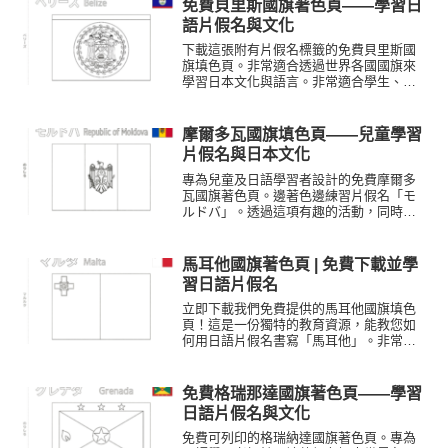
免費貝里斯國旗著色頁——學習日
語片假名與文化
下載這張附有片假名標籤的免費貝里斯國
旗填色頁。非常適合透過世界各國國旗來
學習日本文化與語言。非常適合學生、教
師及語言學習者！
摩爾多瓦國旗填色頁——兒童學習
片假名與日本文化
專為兒童及日語學習者設計的免費摩爾多
瓦國旗著色頁。邊著色邊練習片假名「モ
ルドバ」。透過這項有趣的活動，同時探
索日本的教育風格與世界地理。
馬耳他國旗著色頁 | 免費下載並學
習日語片假名
立即下載我們免費提供的馬耳他國旗填色
頁！這是一份獨特的教育資源，能教您如
何用日語片假名書寫「馬耳他」。非常適
合孩童、學生，以及所有對日本文化與世
界國旗感興趣的人士。
免費格瑞那達國旗著色頁——學習
日語片假名與文化
免費可列印的格瑞納達國旗著色頁。專為