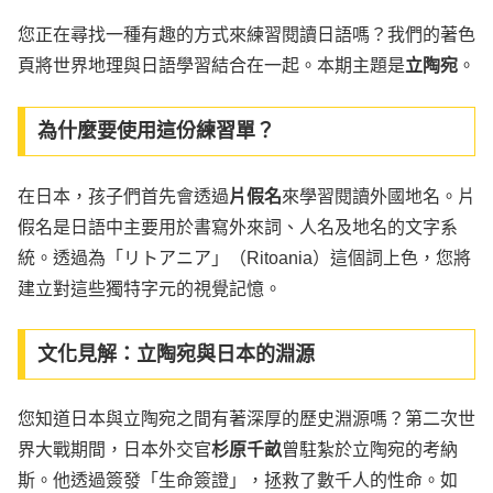
您正在尋找一種有趣的方式來練習閱讀日語嗎？我們的著色
頁將世界地理與日語學習結合在一起。本期主題是
立陶宛
。
為什麼要使用這份練習單？
在日本，孩子們首先會透過
片假名
來學習閱讀外國地名。片
假名是日語中主要用於書寫外來詞、人名及地名的文字系
統。透過為「リトアニア」（Ritoania）這個詞上色，您將
建立對這些獨特字元的視覺記憶。
文化見解：立陶宛與日本的淵源
您知道日本與立陶宛之間有著深厚的歷史淵源嗎？第二次世
界大戰期間，日本外交官
杉原千畝
曾駐紮於立陶宛的考納
斯。他透過簽發「生命簽證」，拯救了數千人的性命。如