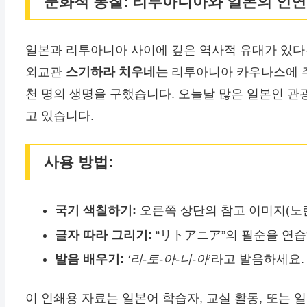
문화적 통찰: 리투아니아와 일본의 인연
일본과 리투아니아 사이에 깊은 역사적 유대가 있다는
외교관
스기하라 치우네는
리투아니아 카우나스에 주
천 명의 생명을 구했습니다. 오늘날 많은 일본인 
고 있습니다.
사용 방법:
국기 색칠하기:
오른쪽 상단의 참고 이미지(노란
글자 따라 그리기:
“リトアニア”의 필순을 연습
발음 배우기:
‘리-토-아-니-아
’라고 발음하세요.
이 인쇄용 자료는 일본어 학습자, 교실 활동, 또는 