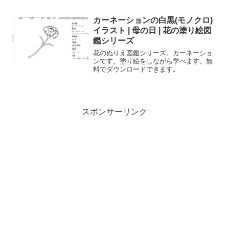
人の趣味、植物学習に最適です。高画質
な塗り絵素材を今すぐゲットして、美し
いバラを彩りましょう。
カーネーションの白黒(モノクロ)
イラスト | 母の日 | 花の塗り絵図
鑑シリーズ
花のぬりえ図鑑シリーズ。カーネーショ
ンです。塗り絵をしながら学べます。無
料でダウンロードできます。
スポンサーリンク