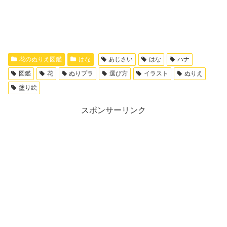
花のぬりえ図鑑
はな
あじさい
はな
ハナ
図鑑
花
ぬりプラ
選び方
イラスト
ぬりえ
塗り絵
スポンサーリンク