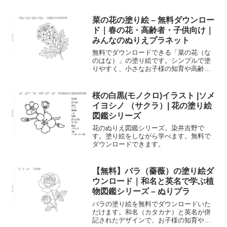
ぴったりのシンプルなデザイン。A4サイ
ズで印刷してすぐにお使いいただけま
す。
菜の花の塗り絵 – 無料ダウンロー
ド｜春の花・高齢者・子供向け｜
みんなのぬりえプラネット
無料でダウンロードできる「菜の花（な
のはな）」の塗り絵です。シンプルで塗
りやすく、小さなお子様の知育や高齢者
の方の脳トレ・レクリエーションに最適
です。春を感じる花のイラストを楽しみ
ながら、色彩感覚を養いましょう。
桜の白黒(モノクロ)イラスト |ソメ
イヨシノ （サクラ）| 花の塗り絵
図鑑シリーズ
花のぬりえ図鑑シリーズ。染井吉野で
す。塗り絵をしながら学べます。無料で
ダウンロードできます。
【無料】バラ（薔薇）の塗り絵ダ
ウンロード｜和名と英名で学ぶ植
物図鑑シリーズ – ぬりプラ
バラの塗り絵を無料でダウンロードいた
だけます。和名（カタカナ）と英名が併
記されたデザインで、お子様の知育や大