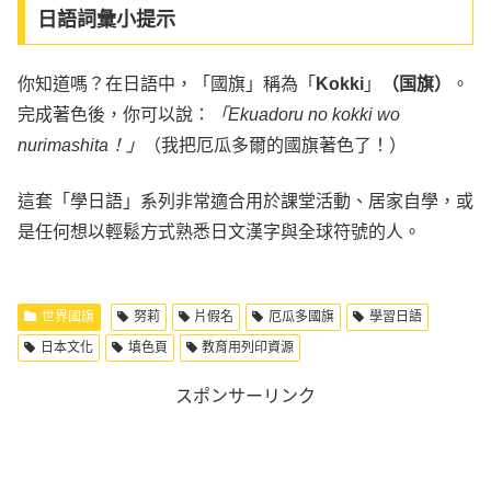
日語詞彙小提示
你知道嗎？在日語中，「國旗」稱為「
Kokki
」
（国旗）
。
完成著色後，你可以說：
「Ekuadoru no kokki wo
nurimashita！」
（我把厄瓜多爾的國旗著色了！）
這套「學日語」系列非常適合用於課堂活動、居家自學，或
是任何想以輕鬆方式熟悉日文漢字與全球符號的人。
世界國旗
努莉
片假名
厄瓜多國旗
學習日語
日本文化
填色頁
教育用列印資源
スポンサーリンク