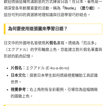
歡迎透過這種充滿創意的方式練習日語！在日本，著色是一
項深受各年齡層喜愛的活動，稱為
「Nurie」（塗り絵）
。
這份可列印的資源將地理知識與日語學習巧妙結合。
為何要使用這張圖來學習日語？
日文中的外國地名皆使用
片假名
書寫。透過為「厄瓜多」
（エクアドル）的字形輪廓上色，您能建立對片假名筆畫與
形狀的肌肉記憶。
片假名：
エクアドル (E-ku-a-do-ru)
日本文化：
探索日本學生如何透過視覺輔助工具認識
世界。
視覺參考：
右上角附有全彩範例，引導您為這幅精緻
的國徽上色。