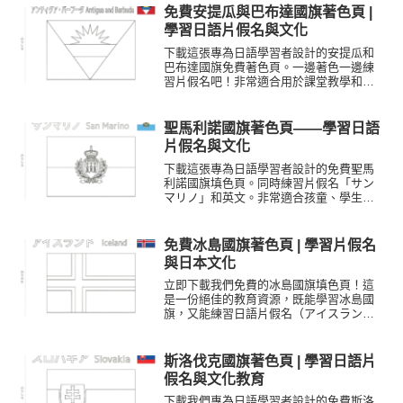
免費安提瓜與巴布達國旗著色頁 |
學習日語片假名與文化
下載這張專為日語學習者設計的安提瓜和
巴布達國旗免費著色頁。一邊著色一邊練
習片假名吧！非常適合用於課堂教學和居
家自學。
聖馬利諾國旗著色頁——學習日語
片假名與文化
下載這張專為日語學習者設計的免費聖馬
利諾國旗填色頁。同時練習片假名「サン
マリノ」和英文。非常適合孩童、學生以
及日本文化愛好者。
免費冰島國旗著色頁 | 學習片假名
與日本文化
立即下載我們免費的冰島國旗填色頁！這
是一份絕佳的教育資源，既能學習冰島國
旗，又能練習日語片假名（アイスラン
ド）。非常適合對日本文化感興趣的孩
童、學生及語言學習者。
斯洛伐克國旗著色頁 | 學習日語片
假名與文化教育
下載我們專為日語學習者設計的免費斯洛