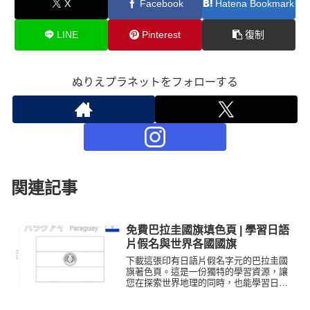
X
Facebook
Hatena Bookmark
LINE
Pinterest
復制
ぬりえプラネットをフォローする
関連記事
免費巴拉圭國旗填色頁 | 學習日語
片假名與世界各國國旗
下載這張印有日語片假名字元的巴拉圭國
旗著色頁。這是一份獨特的學習資源，讓
您在探索世界地理的同時，也能學習日語
書寫系統。