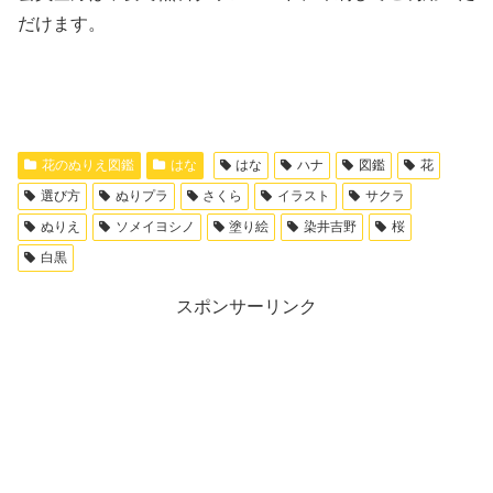
だけます。
花のぬりえ図鑑
はな
はな
ハナ
図鑑
花
選び方
ぬりプラ
さくら
イラスト
サクラ
ぬりえ
ソメイヨシノ
塗り絵
染井吉野
桜
白黒
スポンサーリンク