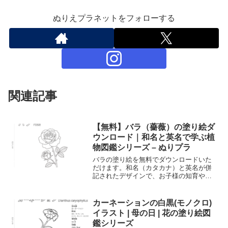
ぬりえプラネットをフォローする
関連記事
【無料】バラ（薔薇）の塗り絵ダ
ウンロード｜和名と英名で学ぶ植
物図鑑シリーズ – ぬりプラ
バラの塗り絵を無料でダウンロードいた
だけます。和名（カタカナ）と英名が併
記されたデザインで、お子様の知育や大
人の趣味、植物学習に最適です。高画質
な塗り絵素材を今すぐゲットして、美し
いバラを彩りましょう。
カーネーションの白黒(モノクロ)
イラスト | 母の日 | 花の塗り絵図
鑑シリーズ