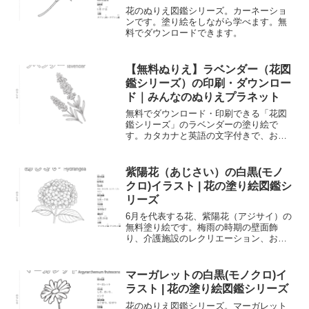
花のぬりえ図鑑シリーズ。カーネーショ
ンです。塗り絵をしながら学べます。無
料でダウンロードできます。
【無料ぬりえ】ラベンダー（花図
鑑シリーズ）の印刷・ダウンロー
ド｜みんなのぬりえプラネット
無料でダウンロード・印刷できる「花図
鑑シリーズ」のラベンダーの塗り絵で
す。カタカナと英語の文字付きで、お子
様の文字学習や高齢者の方の指先トレー
ニング、大人のリラクゼーションにもお
すすめです。A4サイズ対応。
紫陽花（あじさい）の白黒(モノ
クロ)イラスト | 花の塗り絵図鑑シ
リーズ
6月を代表する花、紫陽花（アジサイ）の
無料塗り絵です。梅雨の時期の壁面飾
り、介護施設のレクリエーション、お子
様の室内遊びに最適。シンプルで塗りや
すい白黒イラストをダウンロード・印刷
してご利用ください。
マーガレットの白黒(モノクロ)イ
ラスト | 花の塗り絵図鑑シリーズ
花のぬりえ図鑑シリーズ。マーガレット