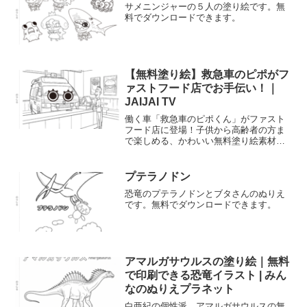
サメニンジャーの５人の塗り絵です。無
料でダウンロードできます。
【無料塗り絵】救急車のピポがフ
ァストフード店でお手伝い！｜
JAIJAI TV
働く車「救急車のピポくん」がファスト
フード店に登場！子供から高齢者の方ま
で楽しめる、かわいい無料塗り絵素材で
す。レジでの楽しいシーンを自由に彩っ
てください。PDFダウンロード無料。
プテラノドン
恐竜のプテラノドンとブタさんのぬりえ
です。無料でダウンロードできます。
アマルガサウルスの塗り絵｜無料
で印刷できる恐竜イラスト | みん
なのぬりえプラネット
白亜紀の個性派、アマルガサウルスの無