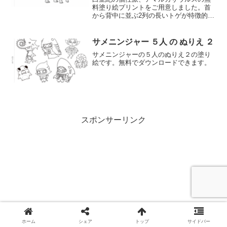
料塗り絵プリントをご用意しました。首
から背中に並ぶ2列の長いトゲが特徴的な
恐竜を、好きな色で塗って楽しもう！子
供から大人まで楽しめるリアルなデザイ
ンです。
サメニンジャー ５人 の ぬりえ ２
サメニンジャーの５人のぬりえ２の塗り
絵です。無料でダウンロードできます。
スポンサーリンク
ホーム
シェア
トップ
サイドバー