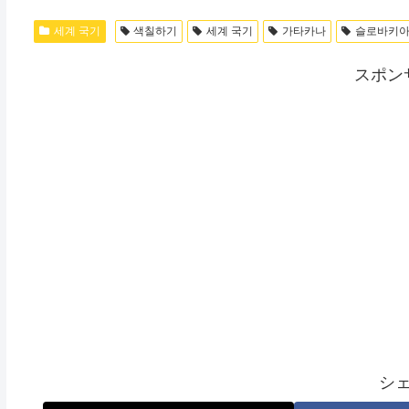
세계 국기
색칠하기
세계 국기
가타카나
슬로바키아
スポン
シ