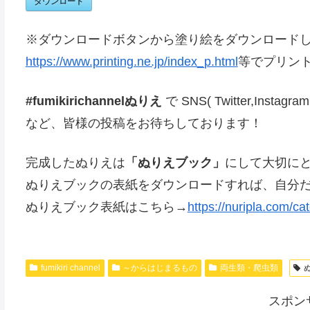
ダウンロード
※ダウンロードボタンから塗り絵をダウンロード
https://www.printing.ne.jp/index_p.html
等でプリン
#fumikirichannelぬりえ
で SNS( Twitter,Insta
など、皆様の投稿をお待ちしております！
完成したぬりえは
「ぬりえブック」
にして大切に
ぬりえブックの表紙をダウンロードすれば、自分
ぬりえブック表紙はこちら→
https://nuripla.com/ca
fumikiri channel
～からはじまるもの
両生類・爬虫類
スポン