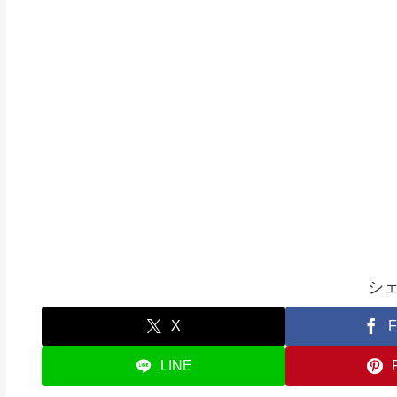
シ
X
F
LINE