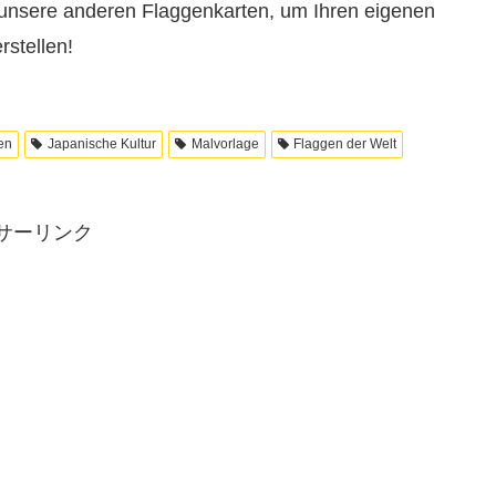
nsere anderen Flaggenkarten, um Ihren eigenen
rstellen!
en
Japanische Kultur
Malvorlage
Flaggen der Welt
サーリンク