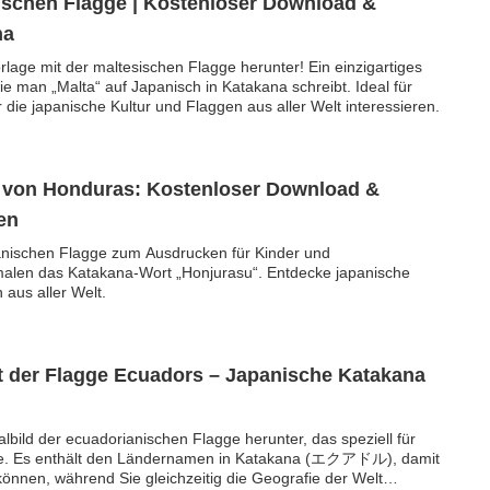
sischen Flagge | Kostenloser Download &
na
lage mit der maltesischen Flagge herunter! Ein einzigartiges
ie man „Malta“ auf Japanisch in Katakana schreibt. Ideal für
ür die japanische Kultur und Flaggen aus aller Welt interessieren.
e von Honduras: Kostenloser Download &
en
anischen Flagge zum Ausdrucken für Kinder und
alen das Katakana-Wort „Honjurasu“. Entdecke japanische
aus aller Welt.
t der Flagge Ecuadors – Japanische Katakana
bild der ecuadorianischen Flagge herunter, das speziell für
de. Es enthält den Ländernamen in Katakana (エクアドル), damit
 können, während Sie gleichzeitig die Geografie der Welt