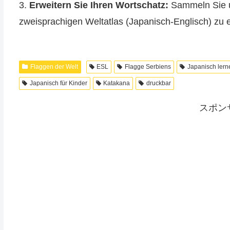
3.
Erweitern Sie Ihren Wortschatz:
Sammeln Sie u
zweisprachigen Weltatlas (Japanisch-Englisch) zu e
Flaggen der Welt
ESL
Flagge Serbiens
Japanisch lern
Japanisch für Kinder
Katakana
druckbar
スポン