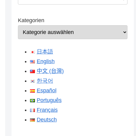
Kategorien
日本語
English
中文 (台灣)
한국어
Español
Português
Français
Deutsch