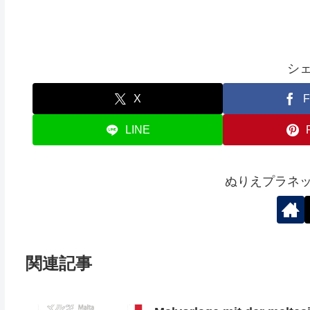
シ
X
F
LINE
ぬりえプラネ
関連記事