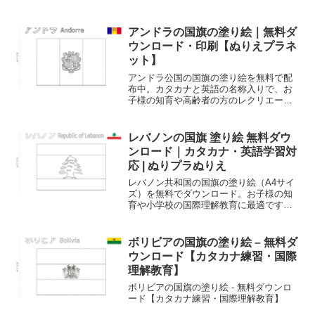
前を覚えながら楽しく色塗りができま
す。工作に便利な「のりしろ」付きで、
パノラマ作品作りにも最適です。
アンドラの国旗の塗り絵｜無料ダ
ウンロード・印刷【ぬりえプラネ
ット】
アンドラ公国の国旗の塗り絵を無料で配
布中。カタカナと英語の名称入りで、お
子様の知育や高齢者の方のレクリエーシ
ョン、国旗の学習に最適です。A4サイズ
で綺麗に印刷できます。
レバノンの国旗 塗り絵 無料ダウ
ンロード｜カタカナ・英語学習対
応 | ぬりプラぬりえ
レバノン共和国の国旗の塗り絵（A4サイ
ズ）を無料でダウンロード。お子様の知
育や小学校の国際理解教育に最適です。
カタカナと英語の名称付きで、文字の練
習も同時に行えます。
ボリビアの国旗の塗り絵 – 無料ダ
ウンロード【カタカナ練習・国際
理解教育】
ボリビアの国旗の塗り絵 - 無料ダウンロ
ード【カタカナ練習・国際理解教育】