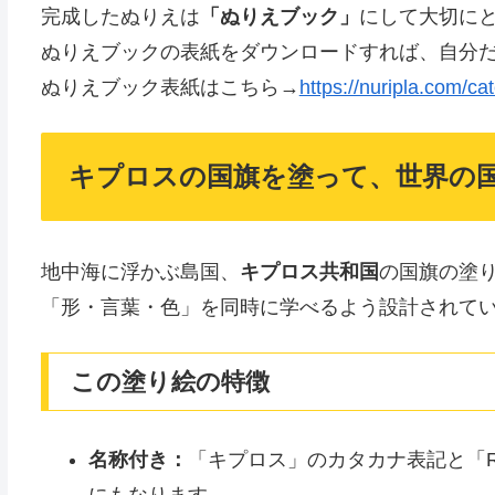
完成したぬりえは
「ぬりえブック」
にして大切に
ぬりえブックの表紙をダウンロードすれば、自分
ぬりえブック表紙はこちら→
https://nuripla.com/ca
キプロスの国旗を塗って、世界の
地中海に浮かぶ島国、
キプロス共和国
の国旗の塗
「形・言葉・色」を同時に学べるよう設計されて
この塗り絵の特徴
名称付き：
「キプロス」のカタカナ表記と「Repu
にもなります。