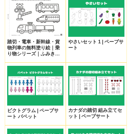
踏切・電車・新幹線・貨
やさいセット 1 | ペープサ
物列車の無料塗り絵｜乗
ート
り物シリーズ｜ふみきり
り
カナダの踏切 組み立てセ
ピクトグラム | ペープサ
ット | ペープサート
ート パペット