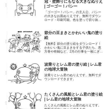
冠・壁飾りにもなる大きなぬりえ
| ゴーゴー！バシー
「ゴーゴー！バシー」の主人公、バシー
の大きなお面ぬりえです。無料でダウン
ロード・印刷可能。色を塗って切り抜け
ば、かっこいいバスのお面や冠（かんむ
り）が作れます。男の子の工作遊びや節
分の豆まき、お楽しみ会に最適です。
節分の豆まきとかわいい鬼の塗り
絵
【無料】節分の塗り絵をダウンロード！
かわいい鬼に豆まきをする子供たち、恵
方巻や柊鰯など、2月の行事を一枚にぎゅ
っと詰め込みました。子供から高齢者ま
で楽しめる、ほのぼのとしたデザインで
す。
波乗りとレム君の塗り絵 | レム君
の地球大冒険
波乗りとレム君のぬりえです。無料でダ
ウンロードできます。
たくさんの風船とレム君の塗り絵
| レム君の地球大冒険
たくさんの風船とレム君のぬりえです。