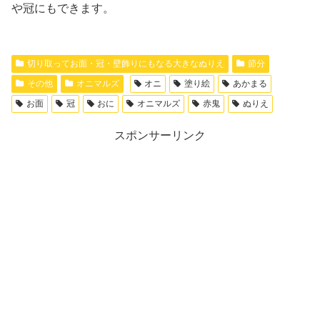
や冠にもできます。
切り取ってお面・冠・壁飾りにもなる大きなぬりえ
節分
その他
オニマルズ
オニ
塗り絵
あかまる
お面
冠
おに
オニマルズ
赤鬼
ぬりえ
スポンサーリンク